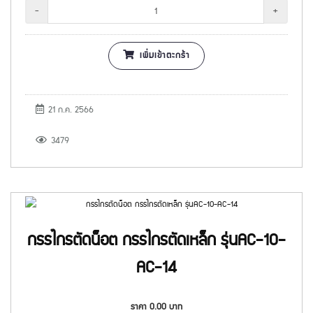
-
+
เพิ่มเข้าตะกร้า
21 ก.ค. 2566
3479
กรรไกรตัดน็อต กรรไกรตัดเหล็ก รุ่นAC-10-
AC-14
ราคา
0.00
บาท