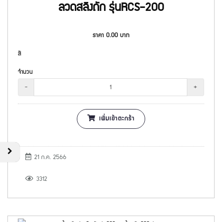
ลวดสลิงถัก รุ่นRCS-200
ราคา
0.00
บาท
สี
จำนวน
-
+
เพิ่มเข้าตะกร้า
21 ก.ค. 2566
3312