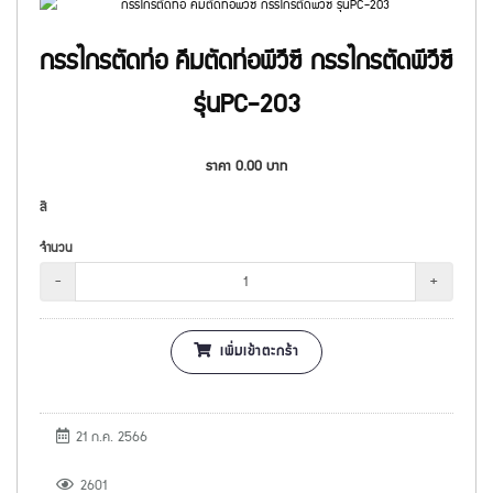
กรรไกรตัดท่อ คีมตัดท่อพีวีซี กรรไกรตัดพีวีซี
รุ่นPC-203
ราคา
0.00
บาท
สี
จำนวน
-
+
เพิ่มเข้าตะกร้า
21 ก.ค. 2566
2601