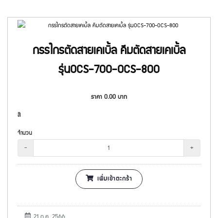
กรรไกรตัดสายเคเบิ้ล คีมตัดสายเคเบิ้ล
รุ่นOCS-700-OCS-800
ราคา
0.00
บาท
สี
จำนวน
-
+
เพิ่มเข้าตะกร้า
21 ก.ค. 2566