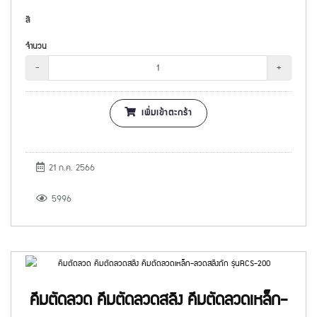
สี
จำนวน
-
+
เพิ่มเข้าตะกร้า
21 ก.ค. 2566
5996
คีมตัดลวด คีมตัดลวดสลิง คีมตัดลวดเหล็ก-