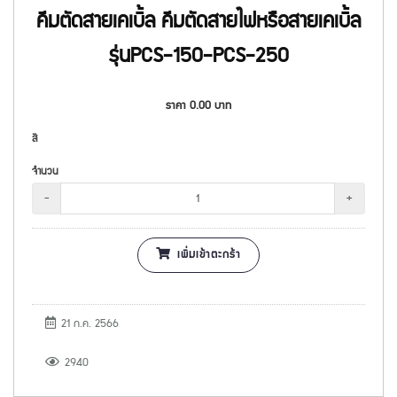
คีมตัดสายเคเบิ้ล คีมตัดสายไฟหรือสายเคเบิ้ล
รุ่นPCS-150-PCS-250
ราคา
0.00
บาท
สี
จำนวน
-
+
เพิ่มเข้าตะกร้า
21 ก.ค. 2566
2940