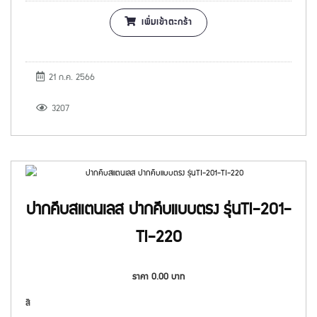
เพิ่มเข้าตะกร้า
21 ก.ค. 2566
3207
ปากคีบสแตนเลส ปากคีบแบบตรง รุ่นTI-201-
TI-220
ราคา
0.00
บาท
สี