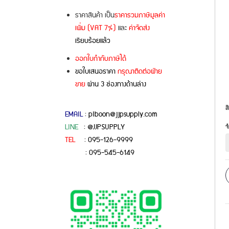
ราคาสินค้า เป็น
ราคารวมภาษีมูลค่า
เพิ่ม (VAT 7%)
และ
ค่าจัดส่ง
เรียบร้อยแล้ว
ออกใบกำกับภาษีได้
ขอใบเสนอราคา
กรุณาติดต่อฝ่าย
ขาย
ผ่าน 3 ช่องทางด้านล่าง
สี
EMAIL
: pIboon@jjpsupply.com
LINE
: @JJPSUPPLY
จ
TEL
: 095-126-9999
: 095-545-6149