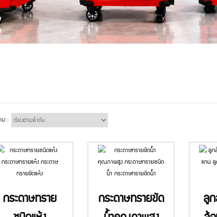
าม :
กระดาษทราย
กระดาษทรายขัด
ลูก